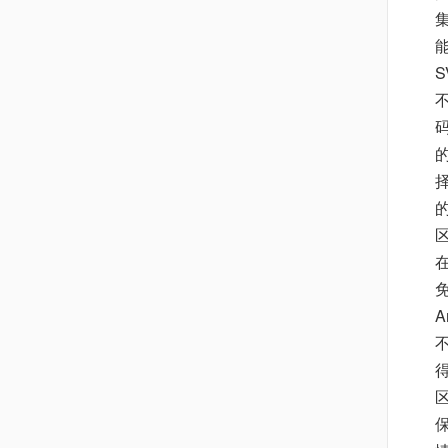
择
的
A
得
区