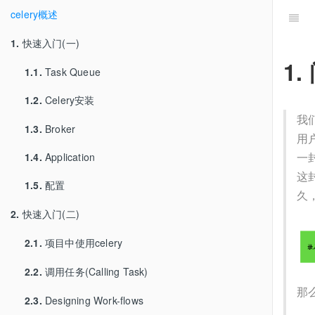
celery概述
1.
快速入门(一)
1
1.1.
Task Queue
1.2.
Celery安装
我
1.3.
Broker
用
一
1.4.
Application
这
1.5.
配置
久
2.
快速入门(二)
2.1.
项目中使用celery
2.2.
调用任务(Calling Task)
那
2.3.
Designing Work-flows