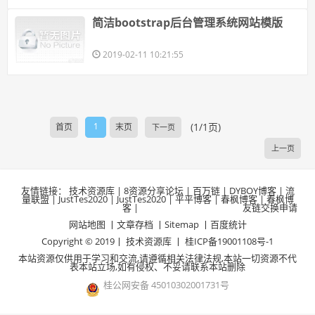
简洁bootstrap后台管理系统网站模版
2019-02-11 10:21:55
1
(1/1页)
首页
末页
下一页
上一页
友情链接：
技术资源库
|
8资源分享论坛
|
百万链
|
DYBOY博客
|
流
量联盟
|
JustTes2020
|
JustTes2020
|
平平博客
|
春枫博客
|
春枫博
客
|
友链交换申请
网站地图
丨文章存档 丨
Sitemap
丨
百度统计
Copyright © 2019丨
技术资源库
丨
桂ICP备19001108号-1
本站资源仅供用于学习和交流,请遵循相关法律法规,本站一切资源不代
表本站立场,如有侵权、不妥请联系本站删除
桂公网安备 45010302001731号